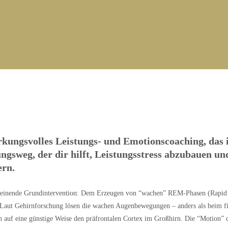
kungsvolles Leistungs- und Emotionscoaching, das 
gsweg, der dir hilft, Leistungsstress abzubauen und
ern.
scheinende Grundintervention: Dem Erzeugen von “wachen” REM-Phasen (Rapid 
 Laut Gehirnforschung lösen die wachen Augenbewegungen – anders als beim fixi
ch auf eine günstige Weise den präfrontalen Cortex im Großhirn. Die “Motion” d