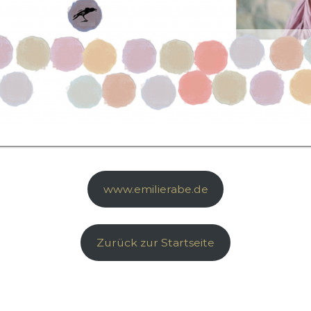
www.emilierabe.de
Zurück zur Startseite