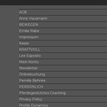
AGB
Anne Hausmann
BEWEGEN
Emilie Rabe
Impressum
Kasse
KRAFTVOLL
Lee Esposito
Mein Konto
Newsletter
Onlinebuchung
Pernille Behnke
PERSÖNLICH
Pferdegestütztes Coaching
Privacy Policy
Profile Dynamics