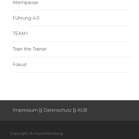
Atempause
Führung 4.0
TEAM+
Train the Trainer
Fokus!
Impressum
||
Datenschutz
||
AGB
Copyright © Anja Dillenburg