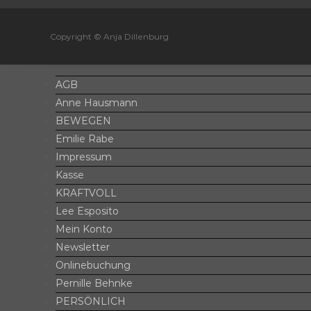
Copyright © Anja Dillenburg
AGB
Anne Hausmann
BEWEGEN
Emilie Rabe
Impressum
Kasse
KRAFTVOLL
Lee Esposito
Mein Konto
Newsletter
Onlinebuchung
Pernille Behnke
PERSÖNLICH