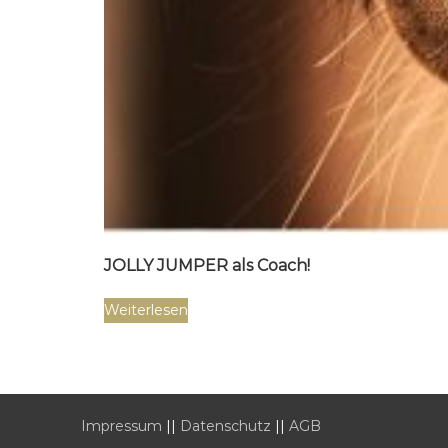
JOLLY JUMPER als Coach!
Weiterlesen
Impressum
||
Datenschutz
||
AGB